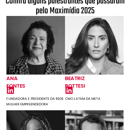
C
o
n
f
r
a
a
l
g
u
n
s
p
a
l
e
s
t
r
a
n
t
e
s
q
u
e
p
a
s
s
a
r
a
m
p
e
l
o
M
a
x
i
m
í
d
i
a
2
0
2
5
ANA
BEATRIZ
FONTES
BOTTESI
FUNDADORA E PRESIDENTE DA REDE
CMO LATAM DA META
MULHER EMPREENDEDORA