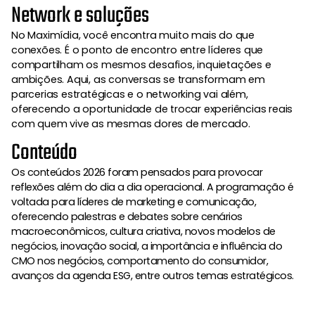
N
e
t
w
o
r
k
e
s
o
l
u
ç
õ
e
s
No Maximídia, você encontra muito mais do que
conexões. É o ponto de encontro entre líderes que
compartilham os mesmos desafios, inquietações e
ambições. Aqui, as conversas se transformam em
parcerias estratégicas e o networking vai além,
oferecendo a oportunidade de trocar experiências reais
com quem vive as mesmas dores de mercado.
C
o
n
t
e
ú
d
o
Os conteúdos 2026 foram pensados para provocar
reflexões além do dia a dia operacional. A programação é
voltada para líderes de marketing e comunicação,
oferecendo palestras e debates sobre cenários
macroeconômicos, cultura criativa, novos modelos de
negócios, inovação social, a importância e influência do
CMO nos negócios, comportamento do consumidor,
avanços da agenda ESG, entre outros temas estratégicos.