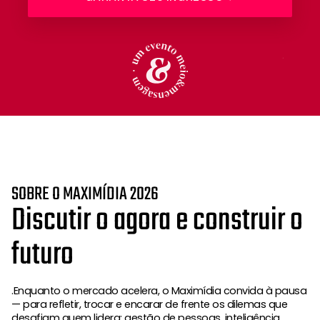
S
O
B
R
E
O
M
A
X
I
M
Í
D
I
A
2
0
2
6
D
i
s
c
u
t
i
r
o
a
g
o
r
a
e
c
o
n
s
t
r
u
i
r
o
f
u
t
u
r
o
.Enquanto o mercado acelera, o Maximídia convida à pausa
— para refletir, trocar e encarar de frente os dilemas que
desafiam quem lidera: gestão de pessoas, inteligência