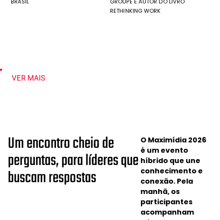
BRASIL
GROUPE E AUTOR DO LIVRO
RETHINKING WORK
VER MAIS
U
m
e
n
c
o
n
t
r
o
c
h
e
i
o
d
e
O Maximídia 2026
é um evento
p
e
r
g
u
n
t
a
s
,
p
a
r
a
l
í
d
e
r
e
s
q
u
e
híbrido que une
b
u
s
c
a
m
r
e
s
p
o
s
t
a
s
conhecimento e
conexão.
Pela
manhã, os
participantes
acompanham